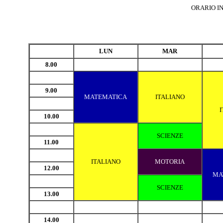
ORARIO IN
LUN
MAR
8.00
9.00
MATEMATICA
ITALIANO
I
10.00
SCIENZE
11.00
ITALIANO
MOTORIA
12.00
MA
SCIENZE
13.00
14.00