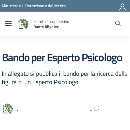
Vai ai contenuti
Vai al menu di navigazione
Vai al footer
Ministero dell'Istruzione e del Merito
Istituto Comprensivo
Dante Alighieri
Bando per Esperto Psicologo
In allegato si pubblica il bando per la ricerca della
figura di un Esperto Psicologo
.
0