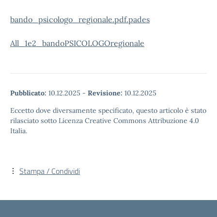
bando_psicologo_regionale.pdf.pades
All_1e2_bandoPSICOLOGOregionale
Pubblicato:
10.12.2025
-
Revisione:
10.12.2025
Eccetto dove diversamente specificato, questo articolo è stato
rilasciato sotto Licenza Creative Commons Attribuzione 4.0
Italia.
Stampa / Condividi