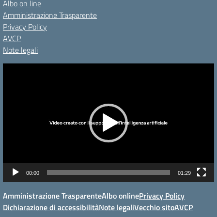
Albo on line
Amministrazione Trasparente
Privacy Policy
AVCP
Note legali
Video
Player
00:00
01:29
Amministrazione Trasparente
Albo online
Privacy Policy
Dichiarazione di accessibilità
Note legali
Vecchio sito
AVCP