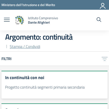
Vai ai contenuti
Vai al menu di navigazione
Vai al footer
Ministero dell'Istruzione e del Merito
Istituto Comprensivo
Dante Alighieri
Argomento: continuità
Stampa / Condividi
FILTRI
In continuità con noi
Progetto continuità segmenti primaria secondaria