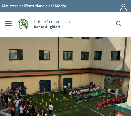
Vai ai contenuti
Vai al menu di navigazione
Vai al footer
Ministero dell'Istruzione e del Merito
Istituto Comprensivo
Dante Alighieri