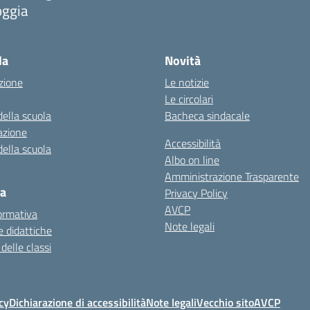
oggia
la
Novità
zione
Le notizie
Le circolari
della scuola
Bacheca sindacale
azione
Accessibilità
della scuola
Albo on line
Amministrazione Trasparente
ca
Privacy Policy
AVCP
ormativa
Note legali
 didattiche
 delle classi
cy
Dichiarazione di accessibilità
Note legali
Vecchio sito
AVCP