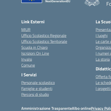
F
Link Esterni
La Scuo
MIUR
Presenta
Ufficio Scolastico Regionale
I luoghi
Ufficio Scolastico Territoriale
Le carte 
Scuola in Chiaro
Organizz
Iscrizioni On Line
I numeri 
Invalsi
La storia
Comune
Didatti
I Servizi
Offerta f
Personale scolastico
Le schede
Famiglie e studenti
I progetti
Percorsi di studio
Amministrazione Trasparente
Albo online
Privacy Poli