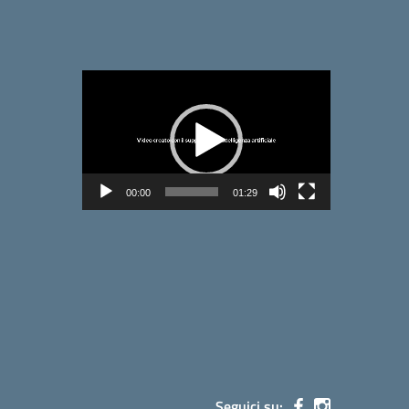
Video
Player
00:00
01:29
Seguici su: