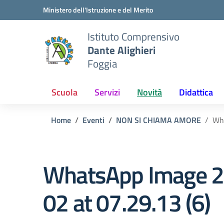
Vai ai contenuti
Vai al menu di navigazione
Vai al footer
Ministero dell'Istruzione e del Merito
Istituto Comprensivo
Dante Alighieri
Foggia
Scuola
Servizi
Novità
Didattica
Home
Eventi
NON SI CHIAMA AMORE
Wha
WhatsApp Image 
02 at 07.29.13 (6)