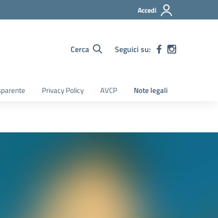
Accedi
Cerca
Seguici su:
sparente
Privacy Policy
AVCP
Note legali