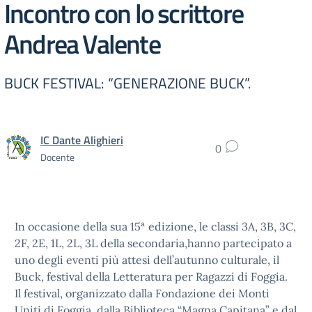
Incontro con lo scrittore
Andrea Valente
BUCK FESTIVAL: “GENERAZIONE BUCK”.
IC Dante Alighieri
0
Docente
In occasione della sua 15ª edizione, le classi 3A, 3B, 3C,
2F, 2E, 1L, 2L, 3L della secondaria,hanno partecipato a
uno degli eventi più attesi dell’autunno culturale, il
Buck, festival della Letteratura per Ragazzi di Foggia.
Il festival, organizzato dalla Fondazione dei Monti
Uniti di Foggia, dalla Biblioteca “Magna Capitana” e dal