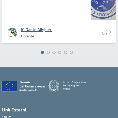
IC Dante Alighieri
0
Docente
Istituto Comprensivo
Dante Alighieri
Foggia
Link Esterni
MIUR