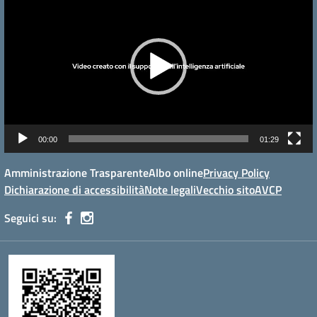
Player
00:00
01:29
Amministrazione Trasparente
Albo online
Privacy Policy
Dichiarazione di accessibilità
Note legali
Vecchio sito
AVCP
Seguici su: