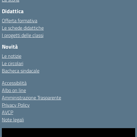
Didattica
Offerta formativa
Le schede didattiche
I progetti delle classi
Novità
Le notizie
Le circolari
Bacheca sindacale
Accessibilità
Albo on line
Amministrazione Trasparente
Privacy Policy
AVCP
Note legali
Video