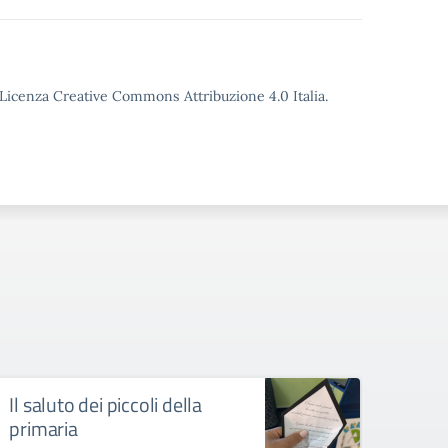
o Licenza Creative Commons Attribuzione 4.0 Italia.
Il saluto dei piccoli della
Un c
primaria
Il Coro