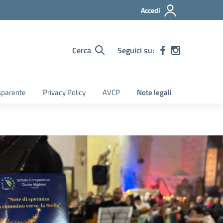
Accedi
Cerca
Seguici su:
sparente
Privacy Policy
AVCP
Note legali