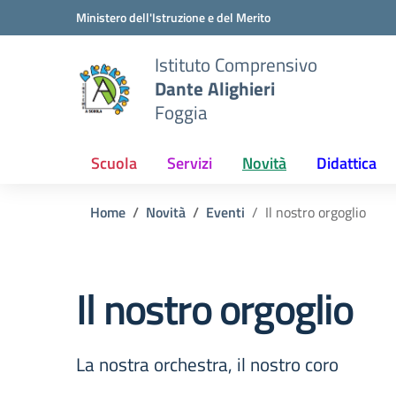
Vai ai contenuti
Vai al menu di navigazione
Vai al footer
Ministero dell'Istruzione e del Merito
Istituto Comprensivo
Dante Alighieri
Foggia
Scuola
Servizi
Novità
Didattica
Home
Novità
Eventi
Il nostro orgoglio
Il nostro orgoglio
La nostra orchestra, il nostro coro