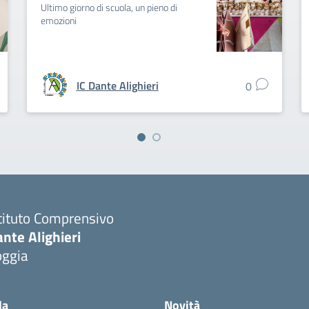
Ultimo giorno di scuola, un pieno di
emozioni
IC Dante Alighieri
0
tituto Comprensivo
nte Alighieri
oggia
la
Novità