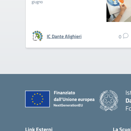
giugno
IC Dante Alighieri
0
Is
Da
F
Link Esterni
La Scuo