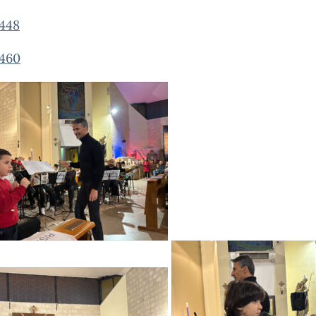
448
460