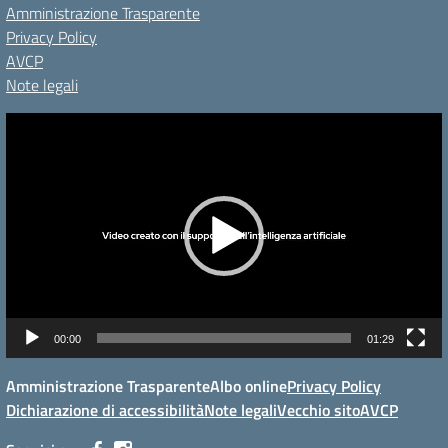
Amministrazione Trasparente
Privacy Policy
AVCP
Note legali
Video
Player
00:00
01:29
Amministrazione Trasparente
Albo online
Privacy Policy
Dichiarazione di accessibilità
Note legali
Vecchio sito
AVCP