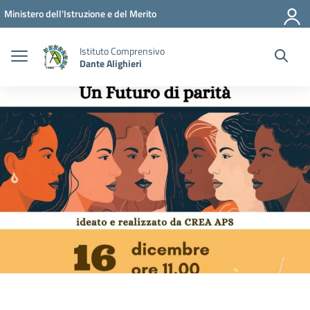
Vai ai contenuti
Vai al menu di navigazione
Vai al footer
Ministero dell'Istruzione e del Merito
Istituto Comprensivo
Dante Alighieri