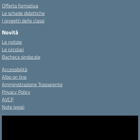
Offerta formativa
Le schede didattiche
I progetti delle classi
Novità
Le notizie
Le circolari
Bacheca sindacale
Accessibilità
Albo on line
Amministrazione Trasparente
Privacy Policy
AVCP
Note legali
Video
Player